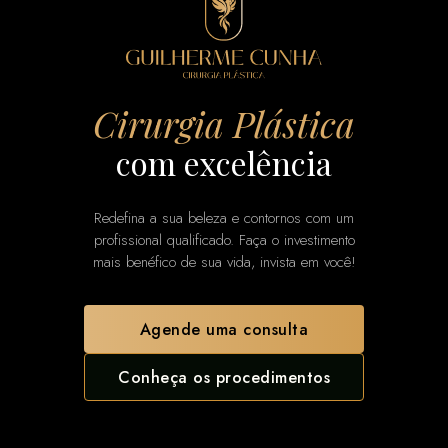
Cirurgia Plástica
com excelência
Redefina a sua beleza e contornos com um
profissional qualificado. Faça o investimento
mais benéfico de sua vida, invista em você!
Agende uma consulta
Conheça os procedimentos